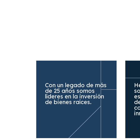
Con un legado de más
H
de 25 años somos
s
líderes en la inversión
es
de bienes raíces.
de
co
in