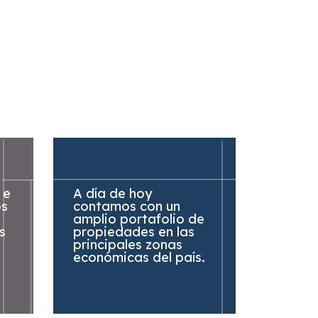
 e
A día de hoy
os
contamos con un
amplio portafolio de
s
propiedades en las
principales zonas
económicas del país.